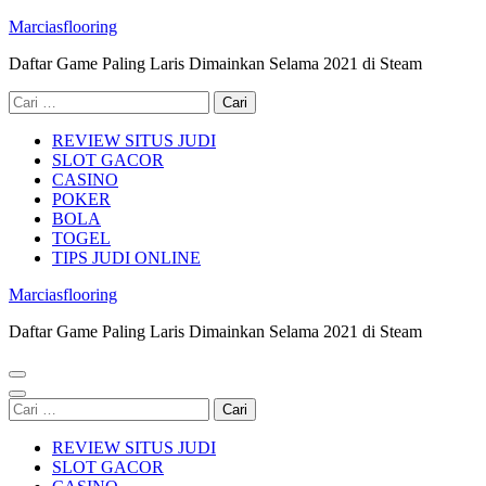
Lompat
Marciasflooring
ke
Daftar Game Paling Laris Dimainkan Selama 2021 di Steam
konten
(Tekan
Cari
Enter)
untuk:
REVIEW SITUS JUDI
SLOT GACOR
CASINO
POKER
BOLA
TOGEL
TIPS JUDI ONLINE
Marciasflooring
Daftar Game Paling Laris Dimainkan Selama 2021 di Steam
Cari
untuk:
REVIEW SITUS JUDI
SLOT GACOR