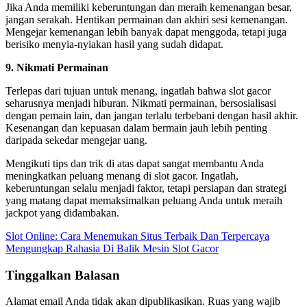
Jika Anda memiliki keberuntungan dan meraih kemenangan besar,
jangan serakah. Hentikan permainan dan akhiri sesi kemenangan.
Mengejar kemenangan lebih banyak dapat menggoda, tetapi juga
berisiko menyia-nyiakan hasil yang sudah didapat.
9. Nikmati Permainan
Terlepas dari tujuan untuk menang, ingatlah bahwa slot gacor
seharusnya menjadi hiburan. Nikmati permainan, bersosialisasi
dengan pemain lain, dan jangan terlalu terbebani dengan hasil akhir.
Kesenangan dan kepuasan dalam bermain jauh lebih penting
daripada sekedar mengejar uang.
Mengikuti tips dan trik di atas dapat sangat membantu Anda
meningkatkan peluang menang di slot gacor. Ingatlah,
keberuntungan selalu menjadi faktor, tetapi persiapan dan strategi
yang matang dapat memaksimalkan peluang Anda untuk meraih
jackpot yang didambakan.
Navigasi
Slot Online: Cara Menemukan Situs Terbaik Dan Terpercaya
Mengungkap Rahasia Di Balik Mesin Slot Gacor
pos
Tinggalkan Balasan
Alamat email Anda tidak akan dipublikasikan.
Ruas yang wajib