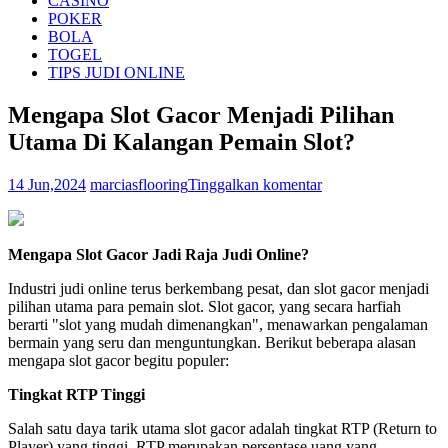
CASINO
POKER
BOLA
TOGEL
TIPS JUDI ONLINE
Mengapa Slot Gacor Menjadi Pilihan
Utama Di Kalangan Pemain Slot?
14 Jun,2024
marciasflooring
Tinggalkan komentar
Mengapa Slot Gacor Jadi Raja Judi Online?
Industri judi online terus berkembang pesat, dan slot gacor menjadi
pilihan utama para pemain slot. Slot gacor, yang secara harfiah
berarti "slot yang mudah dimenangkan", menawarkan pengalaman
bermain yang seru dan menguntungkan. Berikut beberapa alasan
mengapa slot gacor begitu populer:
Tingkat RTP Tinggi
Salah satu daya tarik utama slot gacor adalah tingkat RTP (Return to
Player) yang tinggi. RTP merupakan persentase uang yang