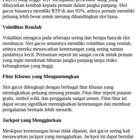
dibayarkan kembali kepada pemain dalam jangka panjang. Slot
gacor biasanya memiliki RTP di atas 95%, artinya pemain memiliki
peluang lebih besar untuk menang dibandingkan slot biasa.
Volatilitas Rendah
Volatilitas mengacu pada seberapa sering dan berapa banyak slot
membayar. Slot gacor umumnya memiliki volatilitas yang rendah,
artinya mereka menawarkan kemenangan yang sering namun
jumlahnya kecil. Permainan seperti ini sangat cocok untuk pemain
yang ingin menikmati hiburan jangka panjang tanpa risiko
kebangkrutan yang tinggi.
Fitur Khusus yang Menguntungkan
Slot gacor dilengkapi dengan berbagai fitur khusus yang
meningkatkan peluang menang pemain. Fitur-fitur seperti putaran
gratis, simbol wild, dan pengganda sangat umum. Fitur-fitur ini
dapat secara signifikan meningkatkan kemenangan dan membuat
pengalaman bermain lebih menarik.
Jackpot yang Menggiurkan
Meskipun kemenangan besar tidak dijamin, slot gacor sering kali
menawarkan jackpot yang menggiurkan. Jackpot ini dapat bernilai