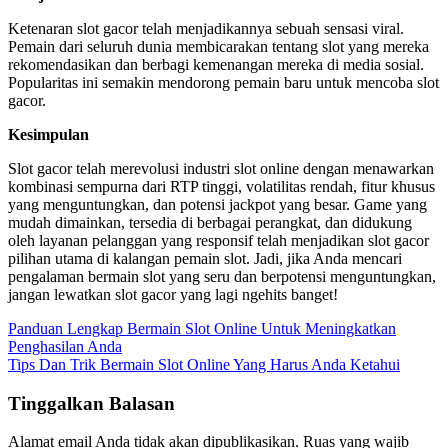
Ketenaran slot gacor telah menjadikannya sebuah sensasi viral.
Pemain dari seluruh dunia membicarakan tentang slot yang mereka
rekomendasikan dan berbagi kemenangan mereka di media sosial.
Popularitas ini semakin mendorong pemain baru untuk mencoba slot
gacor.
Kesimpulan
Slot gacor telah merevolusi industri slot online dengan menawarkan
kombinasi sempurna dari RTP tinggi, volatilitas rendah, fitur khusus
yang menguntungkan, dan potensi jackpot yang besar. Game yang
mudah dimainkan, tersedia di berbagai perangkat, dan didukung
oleh layanan pelanggan yang responsif telah menjadikan slot gacor
pilihan utama di kalangan pemain slot. Jadi, jika Anda mencari
pengalaman bermain slot yang seru dan berpotensi menguntungkan,
jangan lewatkan slot gacor yang lagi ngehits banget!
Navigasi
Panduan Lengkap Bermain Slot Online Untuk Meningkatkan
Penghasilan Anda
pos
Tips Dan Trik Bermain Slot Online Yang Harus Anda Ketahui
Tinggalkan Balasan
Alamat email Anda tidak akan dipublikasikan.
Ruas yang wajib