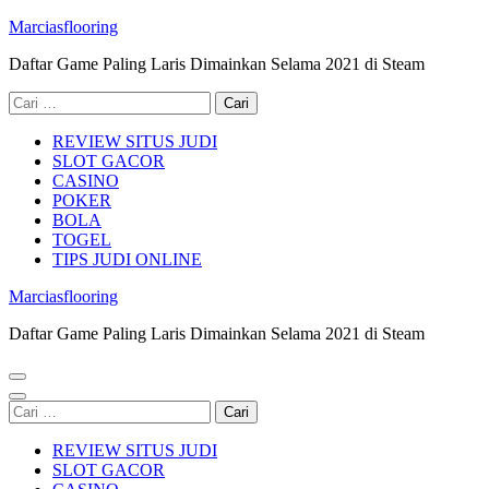
Lompat
Marciasflooring
ke
Daftar Game Paling Laris Dimainkan Selama 2021 di Steam
konten
(Tekan
Cari
Enter)
untuk:
REVIEW SITUS JUDI
SLOT GACOR
CASINO
POKER
BOLA
TOGEL
TIPS JUDI ONLINE
Marciasflooring
Daftar Game Paling Laris Dimainkan Selama 2021 di Steam
Cari
untuk:
REVIEW SITUS JUDI
SLOT GACOR